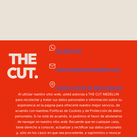
301 166 9459
gerencia@thecutmedellin.com
Carrera 43 B 12 63, Barrio Manila
Al utilizar nuestro sitio web, usted autoriza a THE CUT MEDELLIN
para recolectar y tratar sus datos personales e información sobre su
experiencia en la página para ofrecerle nuestro mejor servicio, de
acuerdo con nuestras Políticas de Cookies y de Protección de datos
personales; Si no está de acuerdo, le pedimos el favor de abstenerse
de navegar en nuestro sitio web. Recuerde que en cualquier caso,
tiene derecho a conocer, actualizar y rectificar sus datos personales
y, sólo en los casos en que sea procedente, a suprimirlos o revocar